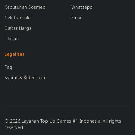
Kebutuhan Sosmed
Whatsapp
Cek Transaksi
Email
Daftar Harga
Ulasan
Legalitas
Faq
Syarat & Ketentuan
©
2026 Layanan Top Up Games #1 Indonesia. All rights
reserved.