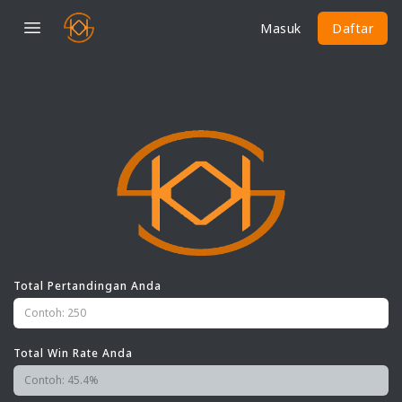
Masuk
Daftar
Total Pertandingan Anda
Total Win Rate Anda