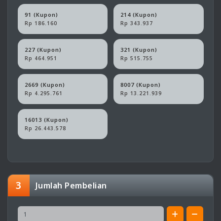
91 (Kupon)
214 (Kupon)
Rp 186.160
Rp 343.937
227 (Kupon)
321 (Kupon)
Rp 464.951
Rp 515.755
2669 (Kupon)
8007 (Kupon)
Rp 4.295.761
Rp 13.221.939
16013 (Kupon)
Rp 26.443.578
3
Jumlah Pembelian