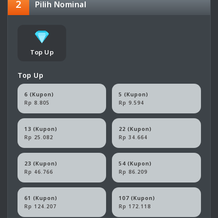
2
Pilih Nominal
Top Up
Top Up
6 (Kupon)
5 (Kupon)
Rp 8.805
Rp 9.594
13 (Kupon)
22 (Kupon)
Rp 25.082
Rp 34.664
23 (Kupon)
54 (Kupon)
Rp 46.766
Rp 86.209
61 (Kupon)
107 (Kupon)
Rp 124.207
Rp 172.118