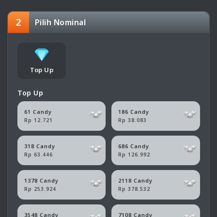
2
Pilih Nominal
Top Up
Top Up
61 Candy
186 Candy
Rp 12.721
Rp 38.083
318 Candy
686 Candy
Rp 63.446
Rp 126.992
1378 Candy
2118 Candy
Rp 253.924
Rp 378.532
3548 Candy
7108 Candy