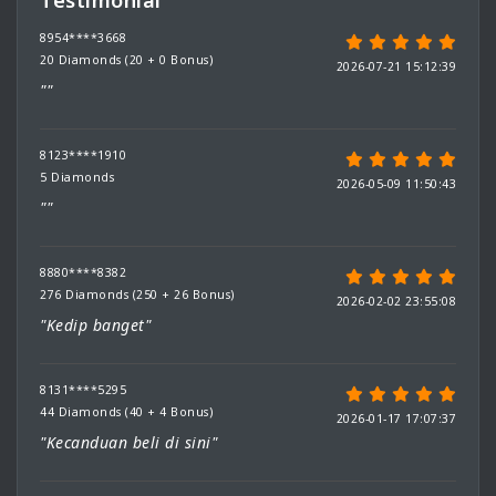
Testimonial
8954****3668
20 Diamonds (20 + 0 Bonus)
2026-07-21 15:12:39
""
8123****1910
5 Diamonds
2026-05-09 11:50:43
""
8880****8382
276 Diamonds (250 + 26 Bonus)
2026-02-02 23:55:08
"Kedip banget"
8131****5295
44 Diamonds (40 + 4 Bonus)
2026-01-17 17:07:37
"Kecanduan beli di sini"