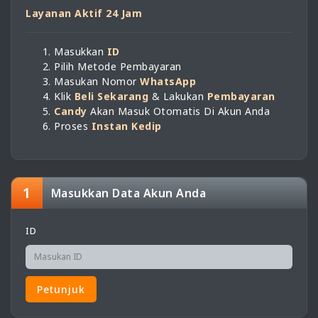
Layanan Aktif 24 Jam
Masukkan
ID
Pilih Metode Pembayaran
Masukan Nomor
WhatsApp
Klik
Beli Sekarang
& Lakukan
Pembayaran
Candy
Akan Masuk Otomatis Di Akun Anda
Proses
Instan Kedip
1
Masukkan Data Akun Anda
ID
Petunjuk