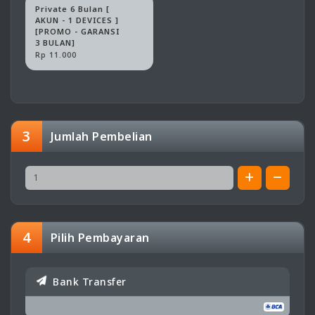
Private 6 Bulan [
AKUN - 1 DEVICES ]
[PROMO - GARANSI
3 BULAN]
Rp 11.000
3
Jumlah Pembelian
4
Pilih Pembayaran
Bank Transfer