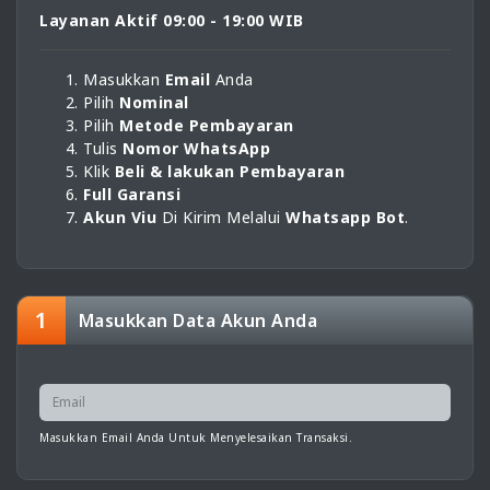
Layanan Aktif 09:00 - 19:00 WIB
Masukkan
Email
Anda
Pilih
Nominal
Pilih
Metode Pembayaran
Tulis
Nomor WhatsApp
Klik
Beli & lakukan Pembayaran
Full Garansi
Akun Viu
Di Kirim Melalui
Whatsapp Bot
.
1
Masukkan Data Akun Anda
Masukkan Email Anda Untuk Menyelesaikan Transaksi.