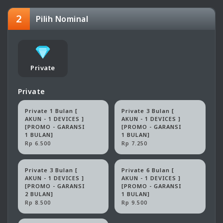
2
Pilih Nominal
Private
Private
Private 1 Bulan [
Private 3 Bulan [
AKUN - 1 DEVICES ]
AKUN - 1 DEVICES ]
[PROMO - GARANSI
[PROMO - GARANSI
1 BULAN]
1 BULAN]
Rp 6.500
Rp 7.250
Private 3 Bulan [
Private 6 Bulan [
AKUN - 1 DEVICES ]
AKUN - 1 DEVICES ]
[PROMO - GARANSI
[PROMO - GARANSI
2 BULAN]
1 BULAN]
Rp 8.500
Rp 9.500