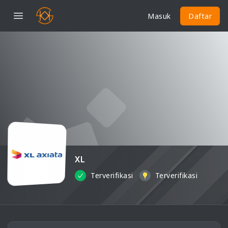
Masuk
Daftar
XL
Terverifikasi
Terverifikasi