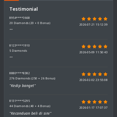
Testimonial
8954****3668
20 Diamonds (20 + 0 Bonus)
2026-07-21 15:12:39
""
8123****1910
5 Diamonds
2026-05-09 11:50:43
""
8880****8382
276 Diamonds (250 + 26 Bonus)
2026-02-02 23:55:08
"Kedip banget"
8131****5295
44 Diamonds (40 + 4 Bonus)
2026-01-17 17:07:37
"Kecanduan beli di sini"